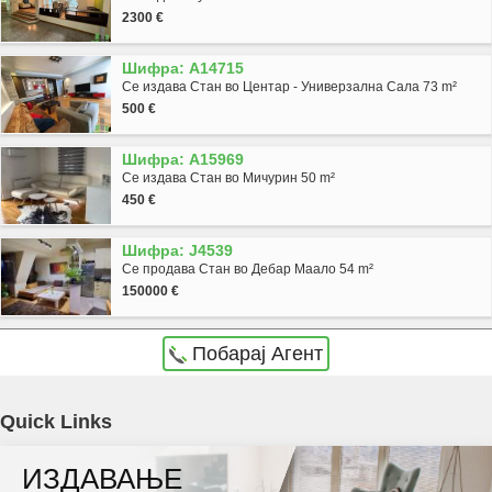
2300 €
Шифра: A14715
Се издава Стан во Центар - Универзална Сала 73 m²
500 €
Шифра: A15969
Се издава Стан во Мичурин 50 m²
450 €
Шифра: J4539
Се продава Стан во Дебар Маало 54 m²
150000 €
Побарај Агент
Agencija Novel Nedviznosti: Se prodava deloven objekt vo Skopje, Petrovec so povrshina
Quick Links
od 340 m2. Ekstra: Cena: 96000 EUR
ИЗДАВАЊЕ
Dokolku barate stan, kuka, deloven prostor ova e vistinskoto mesto da ja zapocnete vasata