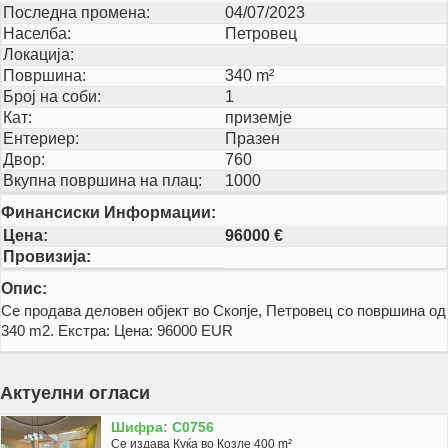
Последна промена:
04/07/2023
Населба:
Петровец
Локација:
Површина:
340 m²
Број на соби:
1
Кат:
приземје
Ентериер:
Празен
Двор:
760
Вкупна површина на плац:
1000
Финансиски Информации:
Цена:
96000 €
Провизија:
Опис:
Се продава деловен објект во Скопје, Петровец со површина од
340 m2. Екстра: Цена: 96000 EUR
Актуелни огласи
Шифра: C0756
Се издава Куќа во Козле 400 m²