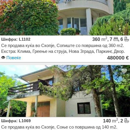
2
Шифра: L1102
360
m
, 7
, 6
Се продава куќа во Скопје, Сопиште со површина од 360 m2.
Екстра: Клима, Греење на струја, Нова Зграда, Паркинг, Двор.
Цена: 480000 EUR
480000 €
Повеќе
2
Шифра: L1069
140
m
, 2
Се продава куќа во Скопје, Соње со површина од 140 m2.