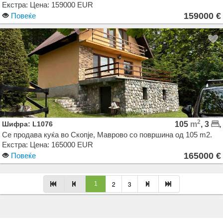
Екстра: Цена: 159000 EUR
159000 €
Повеќе
2
Шифра: L1076
105
m
, 3
,
Се продава куќа во Скопје, Маврово со површина од 105 m2.
Екстра: Цена: 165000 EUR
165000 €
Повеќе
Agencija Novel Nedviznosti: Izdavanje i Prodazba na Stanovi, Kuki, Kat od kuka, Kancelarii,
2
3
1
Magacini, Dukani vo Skopje, Makedonija. Dokolku barate stan, kuka, deloven prostor ova e
vistinskoto mesto da ja zapocnete vasata potraga.