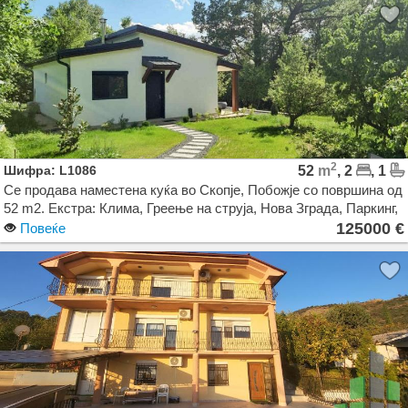
2
Шифра: L1086
52
m
, 2
, 1
Се продава наместена куќа во Скопје, Побожје со површина од
52 m2. Екстра: Клима, Греење на струја, Нова Зграда, Паркинг,
Двор, Камера. Цена: 125000 EUR
125000 €
Повеќе