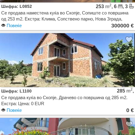
2
Шифра: L0852
253
m
, 6
, 3
Се продава наместена куќа во Скопје, Сопиште со површина
од 253 m2. Екстра: Клима, Сопствено парно, Нова Зграда,
Паркинг, Гаража, Двор. Цена: 300000 EUR
300000 €
Повеќе
2
285
m
,
Шифра: L1100
Се продава куќа во Скопје, Драчево со површина од 285 m2.
Екстра: Цена: 0 EUR
0 €
Повеќе