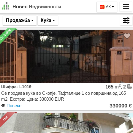
Новел
Недвижности
MK
Почетна
Продажба
Куќа
Барај
Издавање
Продажба
За Нас
Контакт
2
Шифра: L1019
165
m
, 2
Најава
Се продава куќа во Скопје, Тафталиџе 1 со површина од 165
m2. Екстра: Цена: 330000 EUR
MK
330000 €
Повеќе
EN
GO!