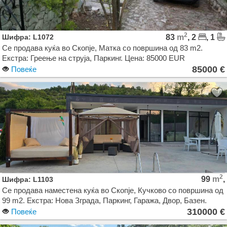
2
Шифра: L1072
83
m
, 2
, 1
Се продава куќа во Скопје, Матка со површина од 83 m2.
Екстра: Греење на струја, Паркинг. Цена: 85000 EUR
85000 €
Повеќе
2
99
m
,
Шифра: L1103
Се продава наместена куќа во Скопје, Кучково со површина од
99 m2. Екстра: Нова Зграда, Паркинг, Гаража, Двор, Базен.
Цена: 310000 EUR
310000 €
Повеќе