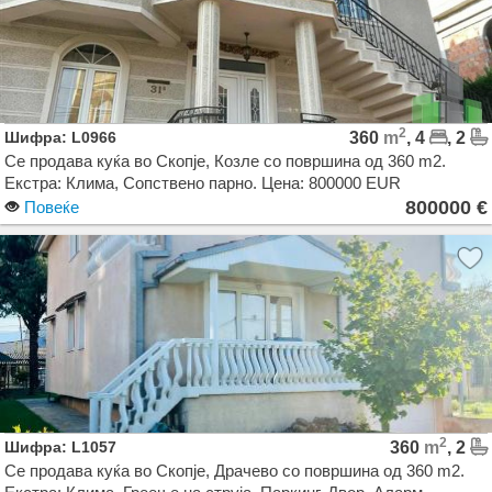
2
Шифра: L0966
360
m
, 4
, 2
Се продава куќа во Скопје, Козле со површина од 360 m2.
Екстра: Клима, Сопствено парно. Цена: 800000 EUR
800000 €
Повеќе
2
Шифра: L1057
360
m
, 2
Се продава куќа во Скопје, Драчево со површина од 360 m2.