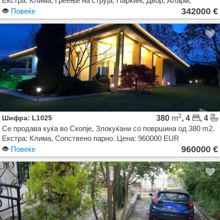
Екстра: Клима, Греење на струја, Паркинг, Двор, Аларм,
Камера. Цена: 342000 EUR
342000 €
Повеќе
2
Шифра: L1025
380
m
, 4
, 4
Се продава куќа во Скопје, Злокуќани со површина од 380 m2.
Екстра: Клима, Сопствено парно. Цена: 960000 EUR
960000 €
Повеќе