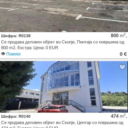
2
800
m
,
Шифра: R0138
Се продава деловен објект во Скопје, Пинтија со површина од
800 m2. Екстра: Цена: 0 EUR
0 €
Повеќе
2
474
m
,
Шифра: R0140
Се продава деловен објект во Скопје, Центар со површина од