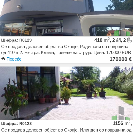
2
Шифра: R0129
410
m
, 2
, 2
Се продава деловен објект во Скопје, Радишани со површина
од 410 m2. Екстра: Клима, Греење на струја. Цена: 170000 EUR
170000 €
Повеќе
2
1156
m
,
Шифра: R0123
Се продава деловен објект во Скопје, Илинден со површина од