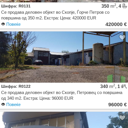
2
Шифра: R0131
350
m
, 4
Се продава деловен објект во Скопје, Ѓорче Петров со
површина од 350 m2. Екстра: Цена: 420000 EUR
420000 €
Повеќе
2
Шифра: R0122
340
m
, 1
,
Се продава деловен објект во Скопје, Петровец со површина
од 340 m2. Екстра: Цена: 96000 EUR
96000 €
Повеќе