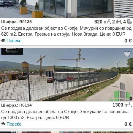
2
Шифра: R0135
620
m
, 2
, 4
Се продава деловен објект во Скопје, Мичурин со површина од
620 m2. Екстра: Греење на струја, Нова Зграда. Цена: 0 EUR
0 €
Повеќе
2
1300
m
,
Шифра: R0134
Се продава деловен објект во Скопје, Злокуќани со површина
од 1300 m2. Екстра: Цена: 0 EUR
0 €
Повеќе