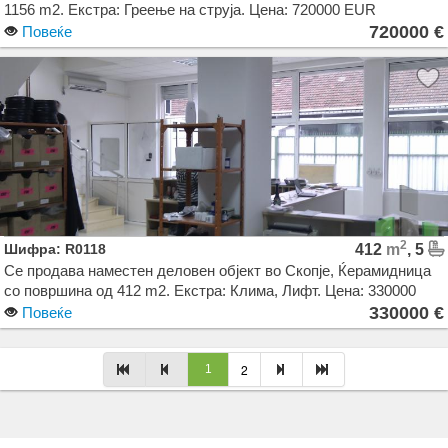
1156 m2. Екстра: Греење на струја. Цена: 720000 EUR
720000 €
Повеќе
2
Шифра: R0118
412
m
, 5
Се продава наместен деловен објект во Скопје, Ќерамидница
со површина од 412 m2. Екстра: Клима, Лифт. Цена: 330000
EUR
330000 €
Повеќе
Agencija Novel Nedviznosti: Izdavanje i Prodazba na Stanovi, Kuki, Kat od kuka, Kancelarii,
2
1
Magacini, Dukani vo Skopje, Makedonija. Dokolku barate stan, kuka, deloven prostor ova e
vistinskoto mesto da ja zapocnete vasata potraga.