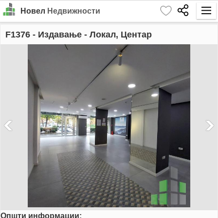
Новел
Недвижности
Почетна
F1376
- Издавање - Локал, Центар
Барај
Издавање
Продажба
За Нас
Контакт
Најава
MK
EN
Општи информации:
GO!