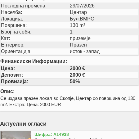
Последна промена:
29/07/2026
Населба:
Центар
Локација:
Бул.ВМРО
Површина:
130 m²
Број на соби:
1
Кат:
приземје
Ентериер:
Празен
Ориентација:
исток - запад
Финансиски Информации:
Цена:
2000 €
Депозит:
2000 €
Провизија:
50%
Опис:
Се издава празен локал во Скопје, Центар со површина од 130
m2. Екстра: Цена: 2000 EUR
Актуелни огласи
Шифра: A14938