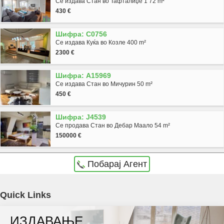
Се издава Стан во Тафталиџе 1 72 m²
430 €
Шифра: C0756
Се издава Куќа во Козле 400 m²
2300 €
Шифра: A15969
Се издава Стан во Мичурин 50 m²
450 €
Шифра: J4539
Се продава Стан во Дебар Маало 54 m²
150000 €
Побарај Агент
Agencija Novel Nedviznosti: Se izdava prazen lokal vo Skopje, Centar so povrshina od 130
Quick Links
m2. Ekstra: Cena: 2000 EUR
ИЗДАВАЊЕ
Dokolku barate stan, kuka, deloven prostor ova e vistinskoto mesto da ja zapocnete vasata