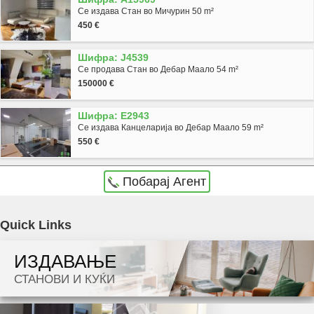
Се издава Стан во Мичурин 50 m²
450 €
Шифра: J4539
Се продава Стан во Дебар Маало 54 m²
150000 €
Шифра: E2943
Се издава Канцеларија во Дебар Маало 59 m²
550 €
Побарај Агент
Agencija Novel Nedviznosti: Se prodava zemjishte/plac vo Skopje, Zlokukjani so povrshina
Quick Links
od 700 m2. Ekstra: Cena: 180000 EUR
ИЗДАВАЊЕ
Dokolku barate stan, kuka, deloven prostor ova e vistinskoto mesto da ja zapocnete vasata
СТАНОВИ И КУЌИ
potraga.