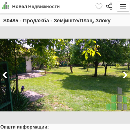
Новел
Недвижности
Почетна
S0485
- Продажба - Земјиште/Плац, Злокуќани
Барај
Издавање
Продажба
За Нас
Контакт
Најава
MK
EN
Општи информации:
GO!