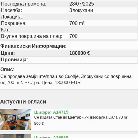
Последна промена:
28/07/2025
Населба:
Злокуќани
Локација:
Површина:
700 m²
Кат:
Вкупна површина на плац:
700
Финансиски Информации:
Цена:
180000 €
Провизија:
Опис:
Се продава земјиште/плац во Скопје, Злокуќани со површина
од 700 m2. Екстра: Цена: 180000 EUR
Актуелни огласи
Шифра: A14715
Се издава Стан во Центар - Универзална Сала 73 m²
500 €
Шифра: A15969