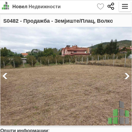
Новел
Недвижности
Почетна
S0482
- Продажба - Земјиште/Плац, Волково
Барај
Издавање
Продажба
За Нас
Контакт
Најава
MK
EN
Општи информации:
GO!