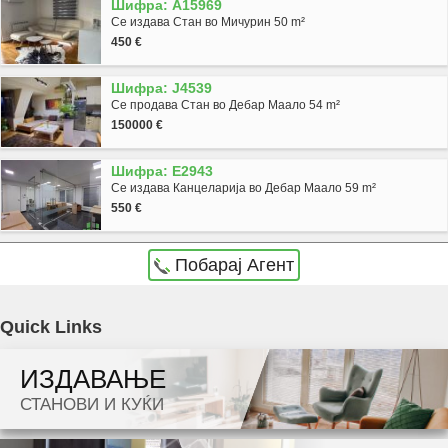
Шифра: A15969
Се издава Стан во Мичурин 50 m²
450 €
Шифра: J4539
Се продава Стан во Дебар Маало 54 m²
150000 €
Шифра: E2943
Се издава Канцеларија во Дебар Маало 59 m²
550 €
Побарај Агент
Agencija Novel Nedviznosti: Se prodava zemjishte/plac vo Skopje, Volkovo so povrshina
Quick Links
od 700 m2. Ekstra: Cena: 65000 EUR
ИЗДАВАЊЕ
Dokolku barate stan, kuka, deloven prostor ova e vistinskoto mesto da ja zapocnete vasata
СТАНОВИ И КУЌИ
potraga.