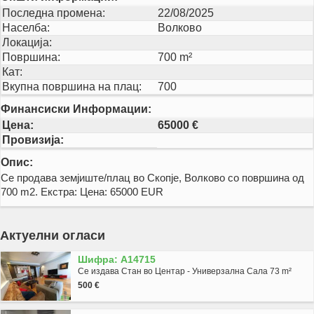
Последна промена:
22/08/2025
Населба:
Волково
Локација:
Површина:
700 m²
Кат:
Вкупна површина на плац:
700
Финансиски Информации:
Цена:
65000 €
Провизија:
Опис:
Се продава земјиште/плац во Скопје, Волково со површина од
700 m2. Екстра: Цена: 65000 EUR
Актуелни огласи
Шифра: A14715
Се издава Стан во Центар - Универзална Сала 73 m²
500 €