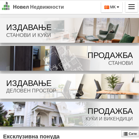
Новел
Недвижности
MK
Почетна
ИЗДАВАЊЕ
Барај
СТАНОВИ И КУЌИ
Издавање
ПРОДАЖБА
Продажба
СТАНОВИ
За Нас
ИЗДАВАЊЕ
Контакт
ДЕЛОВЕН ПРОСТОР
Најава
MK
ПРОДАЖБА
КУЌИ И ВИКЕНДИЦИ
EN
Сите
Ексклузивна понуда
GO!