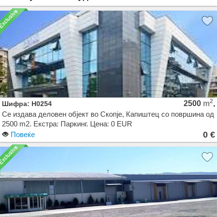
2
2500
m
,
Шифра: H0254
Се издава деловен објект во Скопје, Капиштец со површина од
2500 m2. Екстра: Паркинг. Цена: 0 EUR
0 €
Повеќе