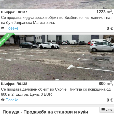
2
1223
m
,
Шифра: R0137
Се продава индустириски објект во Визбегово, на главниот пат,
на бул Јадранска Магистрала.
0 €
Повеќе
Објектот се состои од 516м2 деловен простор на приземје +
кат, и а 707м2, стовариште, односно 3 комори со големина
360м2 , 250 м2 и 180 м2 . Објектот е на целосно ограден плац
со вкупна површина од 3.505 м2.
2
800
m
,
Шифра: R0138
Се продава деловен објект во Скопје, Пинтија со површина од
800 m2. Екстра: Цена: 0 EUR
0 €
Повеќе
Сите
Понуда - Продажба на станови и куќи