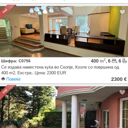
2
Шифра: C0756
400
m
, 6
, 6
Се издава наместена куќа во Скопје, Козле со површина од
400 m2. Екстра:. Цена: 2300 EUR
2300 €
Повеќе