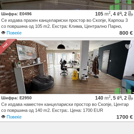
2
Шифра: E0496
105
m
, 4
, 2
Се издава празен канцелариски простор во Скопје, Карпош 3
со површина од 105 m2. Екстра: Клима, Централно Парно,
Лифт, Паркинг, Аларм, Гаража. Цена: 800 EUR
800 €
Повеќе
2
Шифра: E2950
140
m
, 5
, 2
Се издава наместен канцелариски простор во Скопје, Центар
со површина од 140 m2. Екстра:. Цена: 1700 EUR
1700 €
Повеќе
Agencija Novel Nedviznosti: Izdavanje i Prodazba na Stanovi, Kuki, Kat od kuka, Kancelarii,