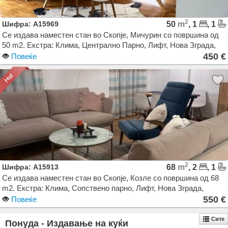
2
Шифра: A15969
50
m
, 1
, 1
Се издава наместен стан во Скопје, Мичурин со површина од
50 m2. Екстра: Клима, Централно Парно, Лифт, Нова Зграда,
Гаража. Цена: 450 EUR
450 €
Повеќе
2
Шифра: A15913
68
m
, 2
, 1
Се издава наместен стан во Скопје, Козле со површина од 68
m2. Екстра: Клима, Сопствено парно, Лифт, Нова Зграда,
Паркинг. Цена: 550 EUR
550 €
Повеќе
Сите
Понуда - Издавање на куќи