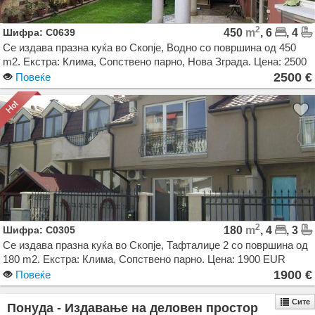
2
Шифра: C0639
450
m
, 6
, 4
Се издава празна куќа во Скопје, Водно со површина од 450
m2. Екстра: Клима, Сопствено парно, Нова Зграда. Цена: 2500
EUR
2500 €
Повеќе
2
Шифра: C0305
180
m
, 4
, 3
Се издава празна куќа во Скопје, Тафталиџе 2 со површина од
180 m2. Екстра: Клима, Сопствено парно. Цена: 1900 EUR
1900 €
Повеќе
Сите
Понуда - Издавање на деловен простор