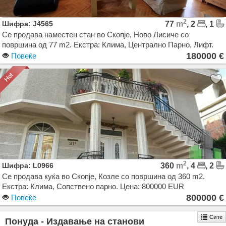
2
Шифра: J4565
77
m
, 2
, 1
Се продава наместен стан во Скопје, Ново Лисиче со
површина од 77 m2. Екстра: Клима, Централно Парно, Лифт.
Цена: 180000 EUR
180000 €
Повеќе
2
Шифра: L0966
360
m
, 4
, 2
Се продава куќа во Скопје, Козле со површина од 360 m2.
Екстра: Клима, Сопствено парно. Цена: 800000 EUR
800000 €
Повеќе
Сите
Понуда - Издавање на станови