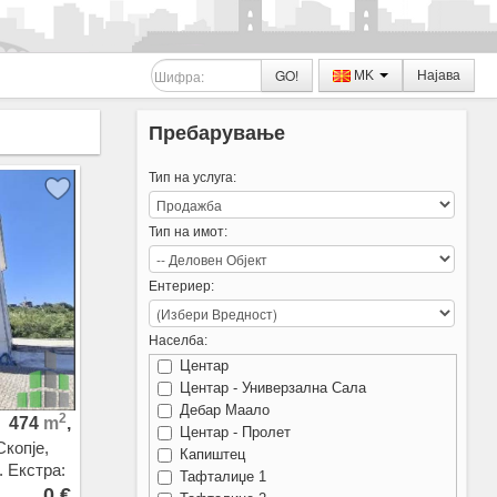
GO!
MK
Најава
Пребарување
Тип на услуга:
Тип на имот:
Ентериер:
Населба:
Центар
Центар - Универзална Сала
Дебар Маало
2
474
m
,
Центар - Пролет
Скопје,
Капиштец
 Екстра:
Тафталиџе 1
0 €