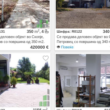
2
131
350
m
, 4
Шифра: R0122
34
деловен објект во Скопје,
Се продава деловен објект во 
в со површина од 350 m2.
Петровец со површина од 340 
на: 420000 EUR
Екстра: Цена: 96000 EUR
420000 €
Повеќе
2