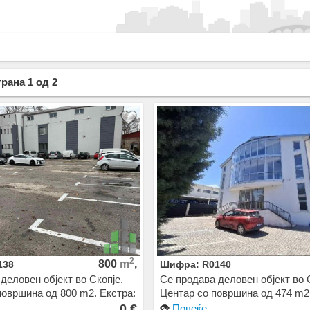
рана 1 од 2
2
800
m
,
138
Шифра: R0140
деловен објект во Скопје,
Се продава деловен објект во 
површина од 800 m2. Екстра:
Центар со површина од 474 m2.
R
Цена: 0 EUR
0 €
Повеќе