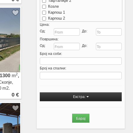
Тафталиџе 2
Козле
Карпош 1
Карпош 2
Карпош 3
Цена:
Карпош 4
Од:
До:
Кисела Вода
Површина:
Мичурин
Од:
До:
Острово
Број на соби:
Аеродром - Нова Железничка
Аеродром
Ново Лисиче
Број на спални:
Водно
2
1300
m
,
Црниче
Скопје,
Пржино
0 m2.
Припор
0 €
Сопиште
Екстра:
Жданец
Трнодол
Злокуќани
Нерези
Бардовци
Порта Влае