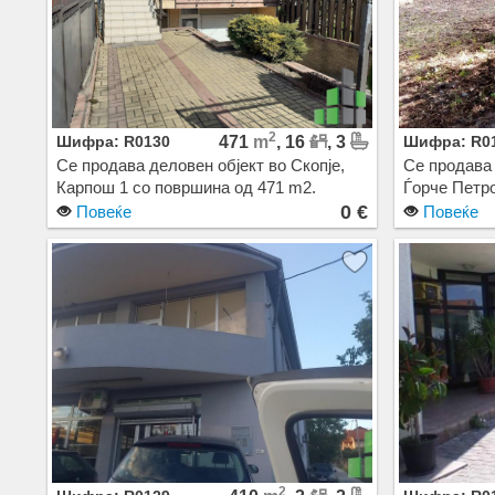
2
Шифра: R0130
471
m
, 16
, 3
Шифра: R0
Се продава деловен објект во Скопје,
Се продава 
Карпош 1 со површина од 471 m2.
Ѓорче Петро
Екстра: Клима, Греење на струја, Нова
Екстра: Це
0 €
Повеќе
Повеќе
Зграда, Гаража, Паркинг. Цена: 0 EUR
2