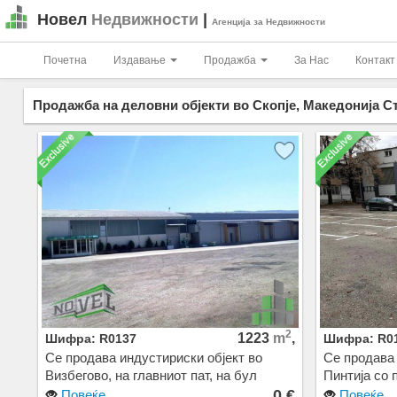
Новел
Недвижности
|
Агенција за Недвижности
Почетна
Издавање
Продажба
За Нас
Контакт
Продажба на деловни објекти во Скопје, Македонија Ст
2
1223
m
,
Шифра: R0137
Шифра: R0
Се продава индустириски објект во
Се продава 
Визбегово, на главниот пат, на бул
Пинтија со 
Јадранска Магистрала.
Цена: 0 EU
0 €
Повеќе
Повеќе