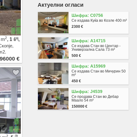
Актуелни огласи
Влае
Ѓорче Петров
Шифра: C0756
Хром
Се издава Куќа во Козле 400 m²
Автокоманда
2300 €
Железара
Ќерамидница
2
0
m
, 1
,
Шифра: A14715
Ченто
Скопје,
Се издава Стан во Центар -
Маџари - Триангла
Универзална Сала 73 m²
m2.
Маџари
500 €
96000 €
Хиподром
Сингелиќ
Шифра: A15969
Волково
Се издава Стан во Мичурин 50
m²
Битпазар
450 €
Чаир
Скопје Север
Шифра: J4539
Бутел 1
Се продава Стан во Дебар
Маало 54 m²
Бутел 2
150000 €
Радишани
Љуботенски Пат
Топанско Поле
Шуто Оризари
Лисиче
2