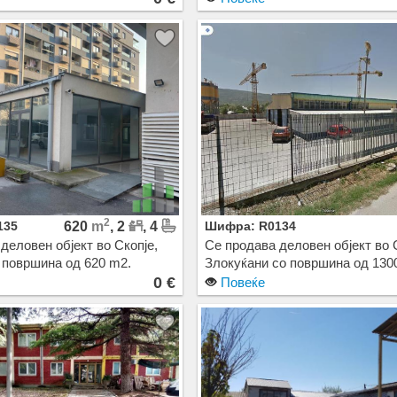
2
135
620
m
, 2
, 4
Шифра: R0134
деловен објект во Скопје,
Се продава деловен објект во 
 површина од 620 m2.
Злокуќани со површина од 130
ење на струја, Нова Зграда.
Екстра: Цена: 0 EUR
0 €
Повеќе
R