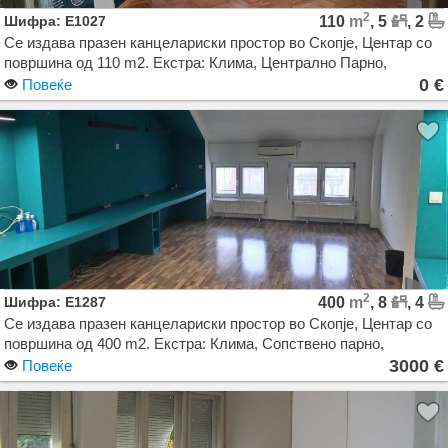
2
Шифра: E1027
110
m
, 5
, 2
Се издава празен канцелариски простор во Скопје, Центар со
површина од 110 m2. Екстра: Клима, Централно Парно,
Паркинг, Кујнски елементи, Кујнски апарати. Цена: 0 EUR
0 €
Повеќе
2
Шифра: E1287
400
m
, 8
, 4
Се издава празен канцелариски простор во Скопје, Центар со
површина од 400 m2. Екстра: Клима, Сопствено парно,
Паркинг. Цена: 3000 EUR
3000 €
Повеќе