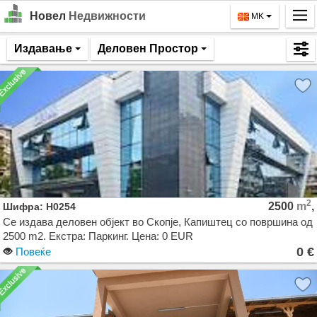
Новел
Недвижности
MK
Почетна
Издавање
Деловен Простор
Барај
Издавање
Продажба
За Нас
Контакт
2
2500
m
,
Шифра: H0254
Најава
Се издава деловен објект во Скопје, Капиштец со површина од
2500 m2. Екстра: Паркинг. Цена: 0 EUR
MK
0 €
Повеќе
EN
GO!