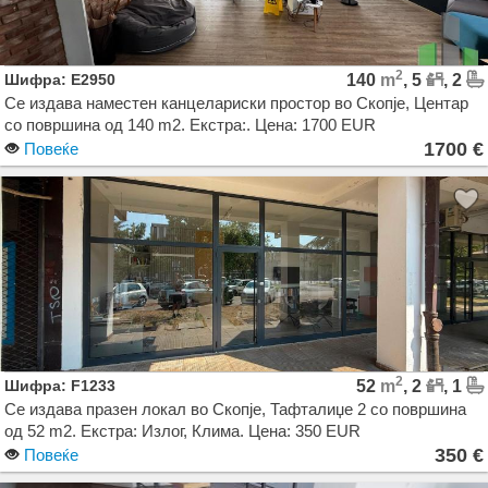
2
Шифра: E2950
140
m
, 5
, 2
Се издава наместен канцелариски простор во Скопје, Центар
со површина од 140 m2. Екстра:. Цена: 1700 EUR
1700 €
Повеќе
2
Шифра: F1233
52
m
, 2
, 1
Се издава празен локал во Скопје, Тафталиџе 2 со површина
од 52 m2. Екстра: Излог, Клима. Цена: 350 EUR
350 €
Повеќе