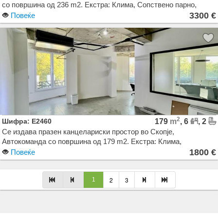
со површина од 236 m2. Екстра: Клима, Сопствено парно,
Лифт. Цена: 3300 EUR
3300 €
Повеќе
2
Шифра: E2460
179
m
, 6
, 2
Се издава празен канцелариски простор во Скопје,
Автокоманда со површина од 179 m2. Екстра: Клима,
Сопствено парно, Лифт, Нова Зграда, Паркинг. Цена: 1800 EUR
1800 €
Повеќе
Agencija Novel Nedviznosti: Izdavanje i Prodazba na Stanovi, Kuki, Kat od kuka, Kancelarii,
2
3
1
Magacini, Dukani vo Skopje, Makedonija. Dokolku barate stan, kuka, deloven prostor ova e
vistinskoto mesto da ja zapocnete vasata potraga.