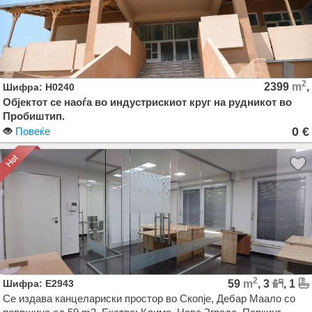
2
2399
m
,
Шифра: H0240
Објектот се наоѓа во индустрискиот круг на рудникот во
Пробиштип.
0 €
Повеќе
Парцелата е комплетно оградена со ограда од бетонски и
метални столбчиња со мрежа, додека дворното место од
624 м2 и пристапот до објектот е изведен од асфалт, а
изведено е и осветлување со рефлектори и
канделабри.Објектот е приклучен на електрична
водоводна и канализациона мрежа, а изведена е и
громобранска инсталација. Електричната инсталација има
вкупна моќност на целиот објект од 200кв со посебни
ормари и можност за поделба на објект со струја.
2
Шифра: E2943
59
m
, 3
, 1
Се издава канцелариски простор во Скопје, Дебар Маало со