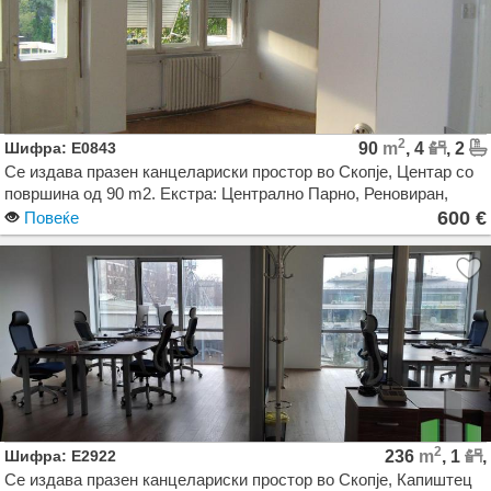
2
Шифра: E0843
90
m
, 4
, 2
Се издава празен канцелариски простор во Скопје, Центар со
површина од 90 m2. Екстра: Централно Парно, Реновиран,
Употребна дозвола, Клима. Цена: 600 EUR
600 €
Повеќе
2
Шифра: E2922
236
m
, 1
,
Се издава празен канцелариски простор во Скопје, Капиштец