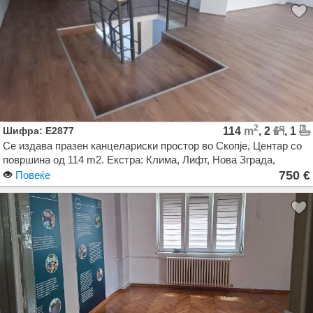
2
Шифра: E2877
114
m
, 2
, 1
Се издава празен канцелариски простор во Скопје, Центар со
површина од 114 m2. Екстра: Клима, Лифт, Нова Зграда,
Сопствено парно. Цена: 750 EUR
750 €
Повеќе