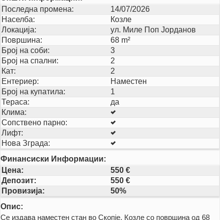
Последна промена:
14/07/2026
Населба:
Козле
Локација:
ул. Миле Поп Јорданов
Површина:
68 m²
Број на соби:
3
Број на спални:
2
Кат:
2
Ентериер:
Наместен
Број на купатила:
1
Тераса:
да
Клима:
Сопствено парно:
Лифт:
Нова Зграда:
Финансиски Информации:
Цена:
550 €
Депозит:
550 €
Провизија:
50%
Опис:
Се издава наместен стан во Скопје, Козле со површина од 68