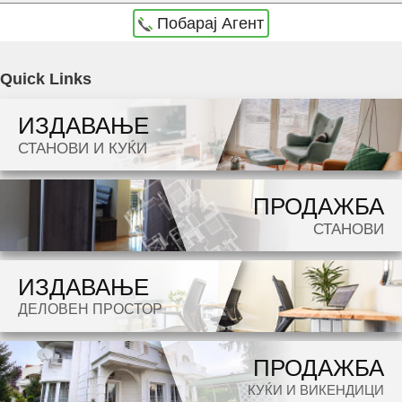
Побарај Агент
Agencija Novel Nedviznosti: Se izdava namesten stan vo Skopje, Kozle so povrshina od 68
Quick Links
m2. Ekstra: Klima, Sopstveno parno, Lift, Nova Zgrada, Parking. Cena: 550 EUR
ИЗДАВАЊЕ
Dokolku barate stan, kuka, deloven prostor ova e vistinskoto mesto da ja zapocnete vasata
СТАНОВИ И КУЌИ
potraga.
ПРОДАЖБА
СТАНОВИ
ИЗДАВАЊЕ
ДЕЛОВЕН ПРОСТОР
ПРОДАЖБА
КУЌИ И ВИКЕНДИЦИ