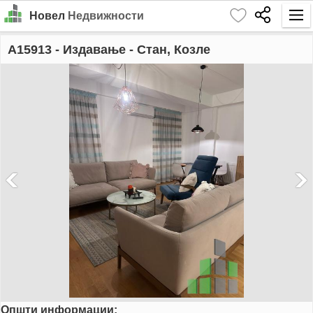
Новел
Недвижности
Почетна
A15913
- Издавање - Стан, Козле
Барај
Издавање
Продажба
За Нас
Контакт
Најава
MK
EN
Општи информации:
GO!