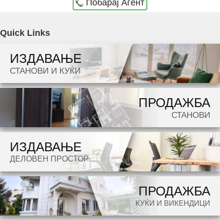
Побарај Агент
Agencija Novel Nedviznosti: Se izdava namesten stan vo Skopje, Taftalidje 1 so povrshina
Quick Links
od 72 m2. Ekstra: Klima, Centralno Parno, Lift, Parking. Cena: 430 EUR
ИЗДАВАЊЕ
Dokolku barate stan, kuka, deloven prostor ova e vistinskoto mesto da ja zapocnete vasata
СТАНОВИ И КУЌИ
potraga.
ПРОДАЖБА
СТАНОВИ
ИЗДАВАЊЕ
ДЕЛОВЕН ПРОСТОР
ПРОДАЖБА
КУЌИ И ВИКЕНДИЦИ