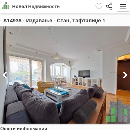
Новел
Недвижности
Почетна
A14938
- Издавање - Стан, Тафталиџе 1
Барај
Издавање
Продажба
За Нас
Контакт
Најава
MK
EN
Општи информации:
GO!