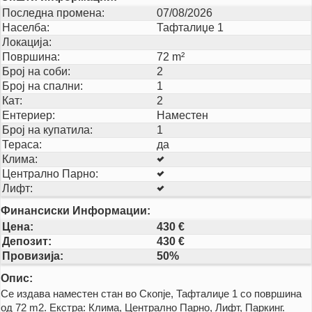
Последна промена:
07/08/2026
Населба:
Тафталиџе 1
Локација:
Површина:
72 m²
Број на соби:
2
Број на спални:
1
Кат:
2
Ентериер:
Наместен
Број на купатила:
1
Тераса:
да
Клима:
Централно Парно:
Лифт:
Финансиски Информации:
Цена:
430 €
Депозит:
430 €
Провизија:
50%
Опис:
Се издава наместен стан во Скопје, Тафталиџе 1 со површина
од 72 m2. Екстра: Клима, Централно Парно, Лифт, Паркинг.