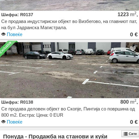
2
1223
m
,
Шифра: R0137
Се продава индустириски објект во Визбегово, на главниот пат,
на бул Јадранска Магистрала.
0 €
Повеќе
Објектот се состои од 516м2 деловен простор на приземје +
кат, и а 707м2, стовариште, односно 3 комори со големина
360м2 , 250 м2 и 180 м2 . Објектот е на целосно ограден плац
со вкупна површина од 3.505 м2.
2
800
m
,
Шифра: R0138
Се продава деловен објект во Скопје, Пинтија со површина од
800 m2. Екстра: Цена: 0 EUR
0 €
Повеќе
Сите
Понуда - Продажба на станови и куќи