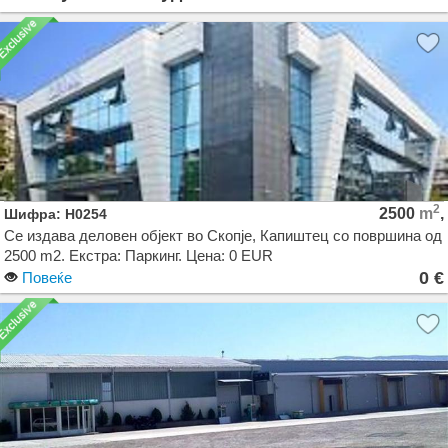
2
2500
m
,
Шифра: H0254
Се издава деловен објект во Скопје, Капиштец со површина од
2500 m2. Екстра: Паркинг. Цена: 0 EUR
0 €
Повеќе