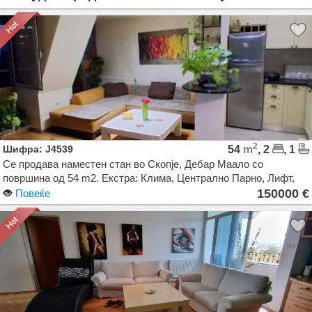
2
Шифра: J4539
54
m
, 2
, 1
Се продава наместен стан во Скопје, Дебар Маало со
површина од 54 m2. Екстра: Клима, Централно Парно, Лифт,
Нова Зграда. Цена: 150000 EUR
150000 €
Повеќе