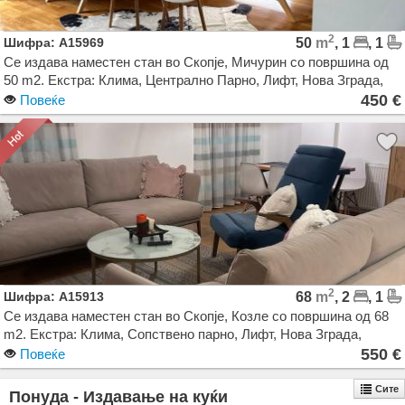
2
Шифра: A15969
50
m
, 1
, 1
Се издава наместен стан во Скопје, Мичурин со површина од
50 m2. Екстра: Клима, Централно Парно, Лифт, Нова Зграда,
Гаража. Цена: 450 EUR
450 €
Повеќе
2
Шифра: A15913
68
m
, 2
, 1
Се издава наместен стан во Скопје, Козле со површина од 68
m2. Екстра: Клима, Сопствено парно, Лифт, Нова Зграда,
Паркинг. Цена: 550 EUR
550 €
Повеќе
Сите
Понуда - Издавање на куќи