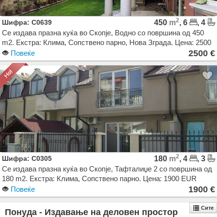
2
Шифра: C0639
450
m
, 6
, 4
Се издава празна куќа во Скопје, Водно со површина од 450
m2. Екстра: Клима, Сопствено парно, Нова Зграда. Цена: 2500
EUR
2500 €
Повеќе
2
Шифра: C0305
180
m
, 4
, 3
Се издава празна куќа во Скопје, Тафталиџе 2 со површина од
180 m2. Екстра: Клима, Сопствено парно. Цена: 1900 EUR
1900 €
Повеќе
Сите
Понуда - Издавање на деловен простор