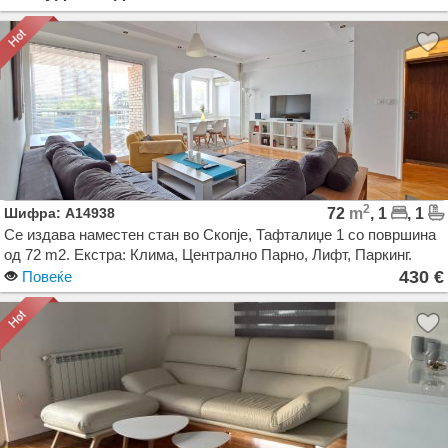
2
Шифра: A14938
72
m
, 1
, 1
Се издава наместен стан во Скопје, Тафталиџе 1 со површина
од 72 m2. Екстра: Клима, Централно Парно, Лифт, Паркинг.
Цена: 430 EUR
430 €
Повеќе