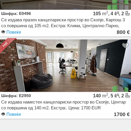
2
Шифра: E0496
105
m
, 4
, 2
Се издава празен канцелариски простор во Скопје, Карпош 3
со површина од 105 m2. Екстра: Клима, Централно Парно,
Лифт, Паркинг, Аларм, Гаража. Цена: 800 EUR
800 €
Повеќе
2
Шифра: E2950
140
m
, 5
, 2
Се издава наместен канцелариски простор во Скопје, Центар
со површина од 140 m2. Екстра:. Цена: 1700 EUR
1700 €
Повеќе
Agencija Novel Nedviznosti: Izdavanje i Prodazba na Stanovi, Kuki, Kat od kuka, Kancelarii,