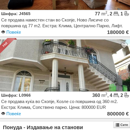
2
Шифра: J4565
77
m
, 2
, 1
Се продава наместен стан во Скопје, Ново Лисиче со
површина од 77 m2. Екстра: Клима, Централно Парно, Лифт.
Цена: 180000 EUR
180000 €
Повеќе
2
Шифра: L0966
360
m
, 4
, 2
Се продава куќа во Скопје, Козле со површина од 360 m2.
Екстра: Клима, Сопствено парно. Цена: 800000 EUR
800000 €
Повеќе
Сите
Понуда - Издавање на станови