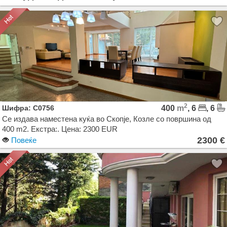
2
Шифра: C0756
400
m
, 6
, 6
Се издава наместена куќа во Скопје, Козле со површина од
400 m2. Екстра:. Цена: 2300 EUR
2300 €
Повеќе