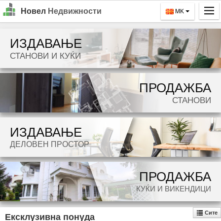
Новел
Недвижности
MK
Почетна
ИЗДАВАЊЕ
Барај
СТАНОВИ И КУЌИ
Издавање
ПРОДАЖБА
Продажба
СТАНОВИ
За Нас
ИЗДАВАЊЕ
Контакт
ДЕЛОВЕН ПРОСТОР
Најава
MK
ПРОДАЖБА
КУЌИ И ВИКЕНДИЦИ
EN
Сите
Ексклузивна понуда
GO!