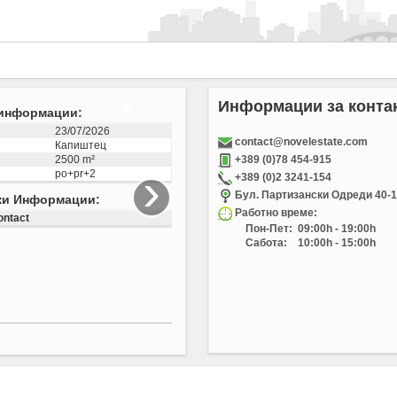
Информации за конта
ти информации:
04/12/2025
contact@novelestate.com
Визбегово
1223 m²
+389 (0)78 454-915
›
+389 (0)2 3241-154
лац:
3505
Бул. Партизански Одреди 40-1
сиски Информации:
Работно време:
Пон-Пет:
09:00h - 19:00h
se contact
Сабота:
10:00h - 15:00h