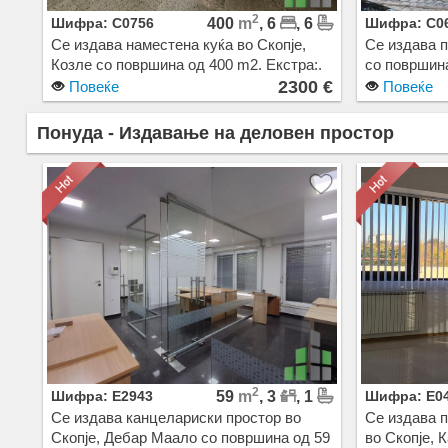
2
Шифра: C0756
400
m
, 6
, 6
Шифра: C0
Се издава наместена куќа во Скопје,
Се издава п
Козле со површина од 400 m2. Екстра:.
со површина
Цена: 2300 EUR
Сопствено п
2300 €
Повеќе
Повеќе
2500 EUR
Понуда - Издавање на деловен простор
2
Шифра: E2943
59
m
, 3
, 1
Шифра: E0
Се издава канцелариски простор во
Се издава 
Скопје, Дебар Маало со површина од 59
во Скопје, 