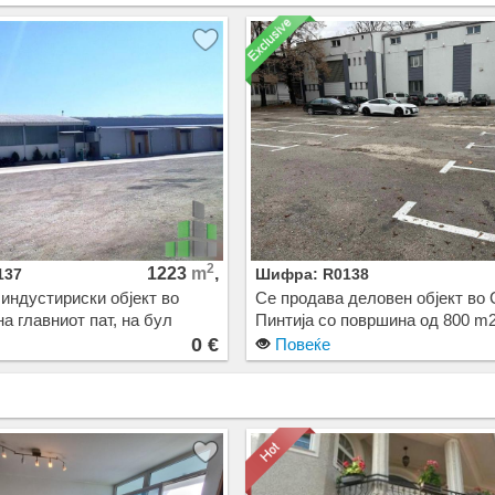
2
1223
m
,
137
Шифра: R0138
индустириски објект во
Се продава деловен објект во 
на главниот пат, на бул
Пинтија со површина од 800 m2
Магистрала.
Цена: 0 EUR
0 €
Повеќе
 состои од 516м2 деловен
риземје + кат, и а 707м2,
 односно 3 комори со
0м2 , 250 м2 и 180 м2 .
на целосно ограден плац со
шина од 3.505 м2.