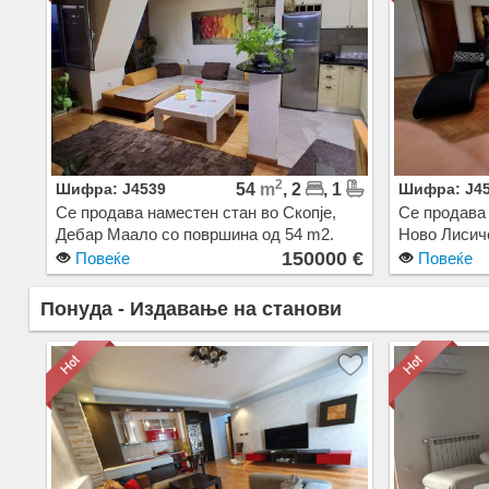
2
Шифра: J4539
54
m
, 2
, 1
Шифра: J4
Се продава наместен стан во Скопје,
Се продава 
Дебар Маало со површина од 54 m2.
Ново Лисич
Екстра: Клима, Централно Парно, Лифт,
Екстра: Кли
150000 €
Повеќе
Повеќе
Нова Зграда. Цена: 150000 EUR
Цена: 1800
Понуда - Издавање на станови