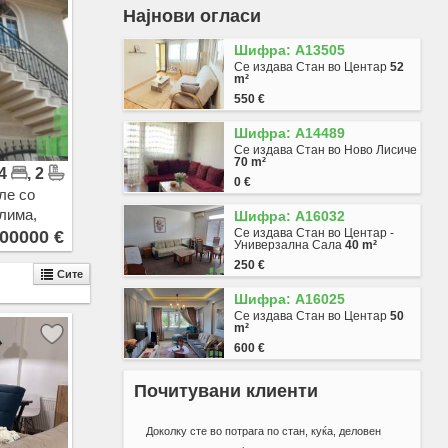
Најнови огласи
Влае
Ѓорче Петров
Шифра: A13505
Хром
Се издава Стан во Центар
52
Автокоманда
m²
Железара
550 €
Ќерамидница
Шифра: A14489
Ченто
Се издава Стан во Ново Лисиче
Маџари - Триангла
70 m²
 4
, 2
Маџари
0 €
Хиподром
ле со
Сингелиќ
лима,
Шифра: A16032
Волково
Се издава Стан во Центар -
0 EUR
00000 €
Универзална Сала
40 m²
Битпазар
250 €
Чаир
Сите
Скопје Север
Шифра: A16025
Бутел 1
Се издава Стан во Центар
50
m²
Бутел 2
600 €
Радишани
Љуботенски Пат
Почитувани клиенти
Топанско Поле
Шуто Оризари
Доколку сте во потрага по стан, куќа, деловен
Лисиче