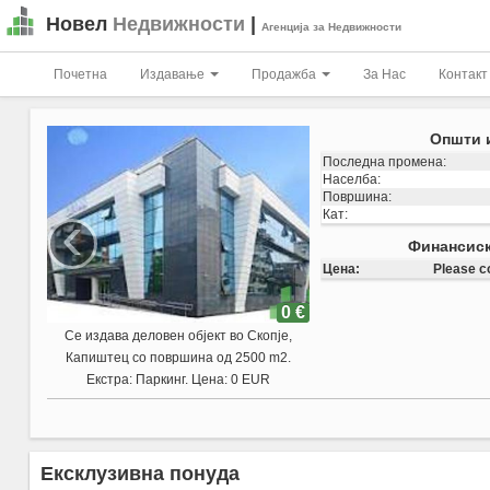
Новел
Недвижности
|
Агенција за Недвижности
Почетна
Издавање
Продажба
За Нас
Контакт
Опш
Последна промена:
Населба:
Површина:
‹
Кат:
Вкупна површина на п
Финан
Цена:
Plea
0 €
Се продава индустириски објект во
Визбегово, на главниот пат, на бул
Јадранска Магистрала.
Објектот се состои од 516м2 деловен
простор на приземје + кат, и а 707м2,
стовариште, односно 3 комори со
Ексклузивна понуда
големина 360м2 , 250 м2 и 180 м2 .