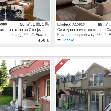
2
2
5969
50
m
, 1
, 1
Шифра: A15913
68
m
,
аместен стан во Скопје,
Се издава наместен стан во Ск
површина од 50 m2. Екстра:
Козле со површина од 68 m2. Е
трално Парно, Лифт, Нова
Клима, Сопствено парно, Лифт
450 €
Повеќе
ажа. Цена: 450 EUR
Зграда, Паркинг. Цена: 550 EU