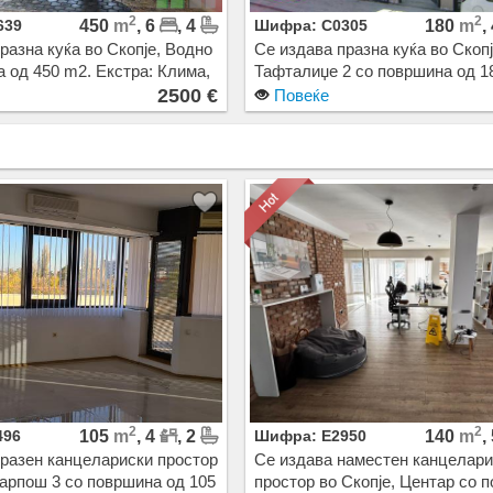
2
2
639
450
m
, 6
, 4
Шифра: C0305
180
m
,
разна куќа во Скопје, Водно
Се издава празна куќа во Скопј
 од 450 m2. Екстра: Клима,
Тафталиџе 2 со површина од 1
арно, Нова Зграда. Цена:
Екстра: Клима, Сопствено парн
2500 €
Повеќе
1900 EUR
2
2
496
105
m
, 4
, 2
Шифра: E2950
140
m
,
празен канцелариски простор
Се издава наместен канцелари
Карпош 3 со површина од 105
простор во Скопје, Центар со 