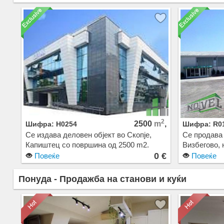
Објектот е на целосно ограден плац со
вкупна површина од 3.505 м2.
2
2500
m
,
Шифра: H0254
Шифра: R0
Се издава деловен објект во Скопје,
Се продава 
Капиштец со површина од 2500 m2.
Визбегово, 
Екстра: Паркинг. Цена: 0 EUR
Јадранска 
0 €
Повеќе
Повеќе
Објектот се
Понуда - Продажба на станови и куќи
простор на п
стовариште,
големина 36
Објектот е 
вкупна повр