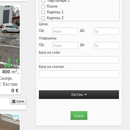
Тафталиџе 2
Козле
Карпош 1
Карпош 2
Карпош 3
Цена:
Карпош 4
Од:
До:
Кисела Вода
Површина:
Мичурин
Од:
До:
Острово
Број на соби:
Аеродром - Нова Железничка
Аеродром
Ново Лисиче
Број на спални:
Водно
2
800
m
,
Црниче
Скопје,
Пржино
. Екстра:
Припор
0 €
Сопиште
Екстра:
Жданец
Сите
Трнодол
Злокуќани
Нерези
Бардовци
Порта Влае