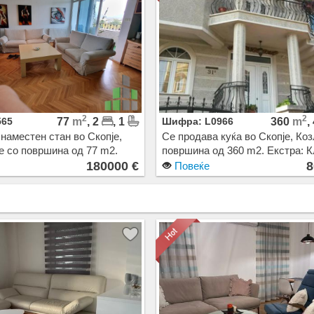
2
2
565
77
m
, 2
, 1
Шифра: L0966
360
m
,
наместен стан во Скопје,
Се продава куќа во Скопје, Коз
е со површина од 77 m2.
површина од 360 m2. Екстра: К
ма, Централно Парно, Лифт.
Сопствено парно. Цена: 80000
180000 €
8
Повеќе
00 EUR