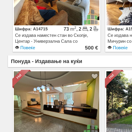
2
Шифра: A14715
73
m
, 2
, 2
Шифра: A1
Се издава наместен стан во Скопје,
Се издава н
Центар - Универзална Сала со
Мичурин со 
површина од 73 m2. Екстра: Клима,
Клима, Цен
500 €
Повеќе
Повеќе
Централно Парно, Лифт, Нова Зграда,
Зграда, Гар
Паркинг. Цена: 500 EUR
Понуда - Издавање на куќи