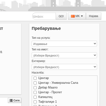
GO!
MK
Најава
кт
Пребарување
Тип на услуга:
Тип на имот:
/1
Ентериер:
Населба:
Центар
Центар - Универзална Сала
Дебар Маало
Центар - Пролет
Капиштец
Сите
Тафталиџе 1