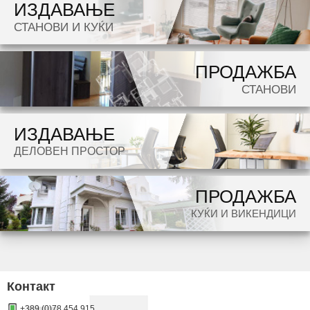
ИЗДАВАЊЕ
Dokolku barate stan, kuka, deloven prostor ova e vistinskoto mesto da ja zapocnete vasata
СТАНОВИ И КУЌИ
potraga.
ПРОДАЖБА
СТАНОВИ
ИЗДАВАЊЕ
ДЕЛОВЕН ПРОСТОР
ПРОДАЖБА
КУЌИ И ВИКЕНДИЦИ
Контакт
+389 (0)78 454 915