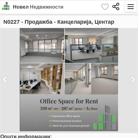
Новел
Недвижности
Почетна
N0227
- Продажба - Канцеларија, Центар
Барај
Издавање
Продажба
За Нас
Контакт
Најава
MK
EN
Општи информации:
GO!