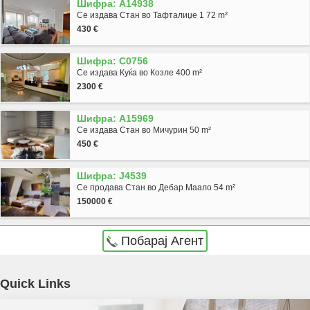
Шифра: A14938
Се издава Стан во Тафталиџе 1 72 m²
430 €
Шифра: C0756
Се издава Куќа во Козле 400 m²
2300 €
Шифра: A15969
Се издава Стан во Мичурин 50 m²
450 €
Шифра: J4539
Се продава Стан во Дебар Маало 54 m²
150000 €
Побарај Агент
Agencija Novel Nedviznosti: Se prodava kancelariski prostor vo Skopje, Centar so
Quick Links
povrshina od 238 m2. Ekstra: Klima, Lift, Nova Zgrada. Cena: 0 EUR