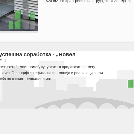
620 m2. Екстра: Греење на струја, Нова Зграда. Це
d 620 m2. Ekstra: Greenje na struja, Nova Zgrada. Cena: 0 EUR
 успешна соработка - „Новел
 !
 potraga.
ижности“ - мост помеѓу купувачот и продавачот, помеѓу
авачот. Гаранција за ефикасна промоција и реализација при
жба на вашиот недвижен имот