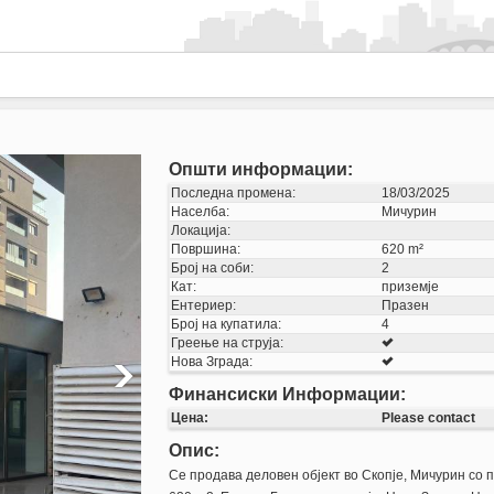
Општи информации:
Последна промена:
18/03/2025
Населба:
Мичурин
Локација:
Површина:
620 m²
Број на соби:
2
Кат:
приземје
Ентериер:
Празен
Број на купатила:
4
Греење на струја:
Нова Зграда:
Финансиски Информации:
Цена:
Please contact
Опис:
Се продава деловен објект во Скопје, Мичурин со 