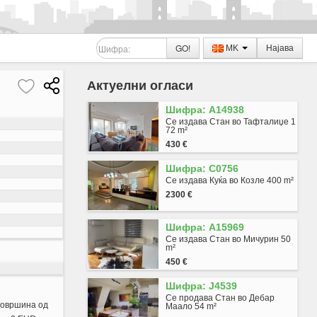
GO!
MK
Најава
Актуелни огласи
Шифра: A14938
Се издава Стан во Тафталиџе 1
72 m²
430 €
Шифра: C0756
Се издава Куќа во Козле 400 m²
2300 €
Шифра: A15969
Се издава Стан во Мичурин 50
m²
450 €
Шифра: J4539
Се продава Стан во Дебар
површина од
Маало 54 m²