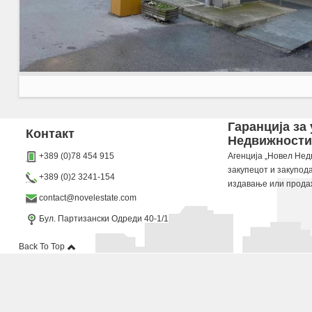
Agencija Novel Nedviznosti: Se prodava deloven objekt vo Skopje, Michurin so povrshina o
Гаранција за
Контакт
Недвижности“
Dokolku barate stan, kuka, deloven prostor ova e vistinskoto mesto da ja zapocnete vasata
+389 (0)78 454 915
Агенција „Новел Недв
закупецот и закупод
+389 (0)2 3241-154
издавање или прода
contact@novelestate.com
Бул. Партизански Одреди 40-1/1
Back To Top