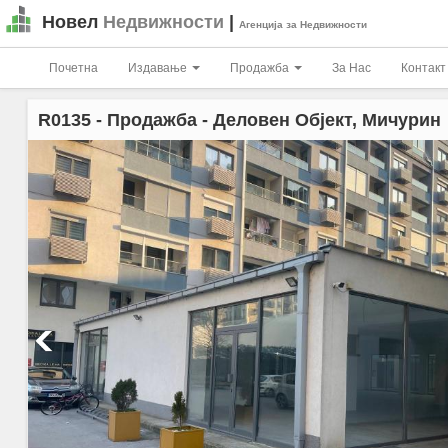
Новел
Недвижности
|
Агенција за Недвижности
Почетна
Издавање
Продажба
За Нас
Контакт
R0135
- Продажба - Деловен Објект, Мичурин