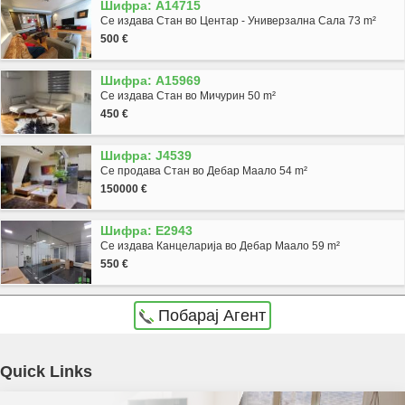
Шифра: A14715
Се издава Стан во Центар - Универзална Сала 73 m²
500 €
Шифра: A15969
Се издава Стан во Мичурин 50 m²
450 €
Шифра: J4539
Се продава Стан во Дебар Маало 54 m²
150000 €
Шифра: E2943
Се издава Канцеларија во Дебар Маало 59 m²
550 €
Побарај Агент
Agencija Novel Nedviznosti: Se prodava deloven objekt vo Skopje, Radishani so povrshina
Quick Links
od 410 m2. Ekstra: Klima, Greenje na struja. Cena: 170000 EUR