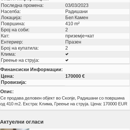
Последна промена:
03/03/2023
Населба:
Радишани
Локација:
Бел Камен
Површина:
410 m²
Број на соби:
2
Кат:
приземје+кат
Ентериер:
Празен
Број на купатила:
2
Клима:
Греење на струја:
Финансиски Информации:
Цена:
170000 €
Провизија:
Опис:
Се продава деловен објект во Скопје, Радишани со површина
од 410 m2. Екстра: Клима, Греење на струја. Цена: 170000 EUR
Актуелни огласи