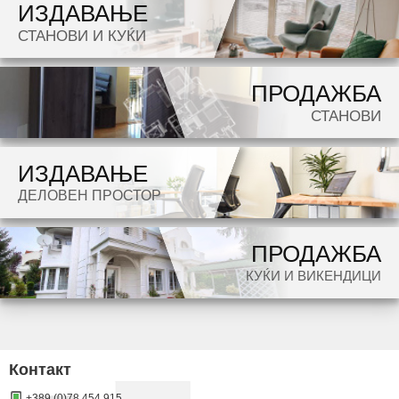
ИЗДАВАЊЕ
Dokolku barate stan, kuka, deloven prostor ova e vistinskoto mesto da ja zapocnete vasata
СТАНОВИ И КУЌИ
potraga.
ПРОДАЖБА
СТАНОВИ
ИЗДАВАЊЕ
ДЕЛОВЕН ПРОСТОР
ПРОДАЖБА
КУЌИ И ВИКЕНДИЦИ
Контакт
+389 (0)78 454 915