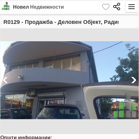
Новел
Недвижности
Почетна
R0129
- Продажба - Деловен Објект, Радишани
Барај
Издавање
Продажба
За Нас
Контакт
Најава
MK
EN
Општи информации:
GO!