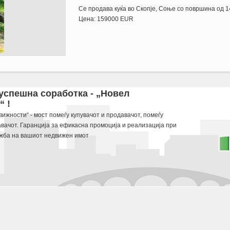
Се продава куќа во Скопје, Соње со површина од 1
Цена: 159000 EUR
Ekstra: Cena: 159000 EUR
 успешна соработка - „Новел
 !
 potraga.
ижности“ - мост помеѓу купувачот и продавачот, помеѓу
авачот. Гаранција за ефикасна промоција и реализација при
жба на вашиот недвижен имот