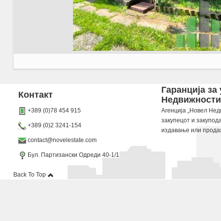
Agencija Novel Nedviznosti: Se prodava kukja vo Skopje, Sonje so povrshina od 140 m2. 
Гаранција за
Контакт
Недвижности“
Dokolku barate stan, kuka, deloven prostor ova e vistinskoto mesto da ja zapocnete vasata
+389 (0)78 454 915
Агенција „Новел Недв
закупецот и закупод
+389 (0)2 3241-154
издавање или прода
contact@novelestate.com
Бул. Партизански Одреди 40-1/1
Back To Top