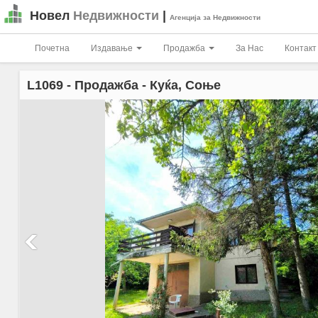
Новел
Недвижности
|
Агенција за Недвижности
Почетна
Издавање
Продажба
За Нас
Контакт
L1069
- Продажба - Куќа, Соње