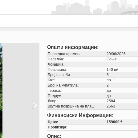
Општи информации:
Последна промена:
29/06/2026
Населба:
Соње
Локација:
Површина:
140 m²
Број на соби:
5
Кат:
пр+1
Број на купатила:
2
Тераса:
да
Подрум:
да
Двор:
2584
Вкупна површина на плац:
2663
Финансиски Информации:
Цена:
159000 €
Провизија:
Опис: