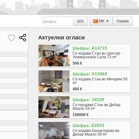
GO!
MK
Најава
Актуелни огласи
Шифра: A14715
Се издава Стан во Центар -
Универзална Сала 73 m²
500 €
Шифра: A15969
Се издава Стан во Мичурин 50
m²
450 €
Шифра: J4539
Се продава Стан во Дебар
Маало 54 m²
150000 €
Шифра: E2943
Се издава Канцеларија во
Дебар Маало 59 m²