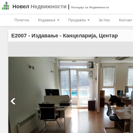
Новел
Недвижности
|
Агенција за Недвижности
Почетна
Издавање
Продажба
За Нас
Контакт
E2007
- Издавање - Канцеларија, Центар