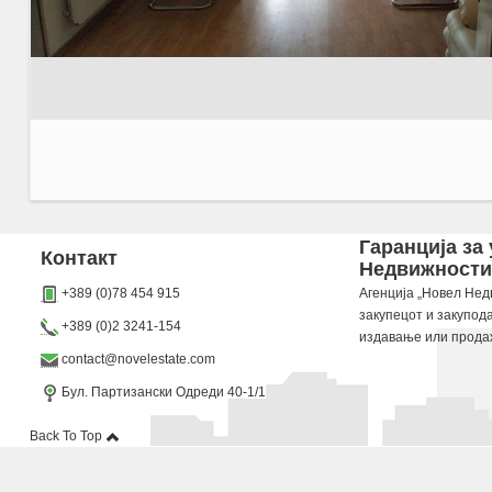
Agencija Novel Nedviznosti: Se izdava prazen kancelariski prostor vo Skopje, Centar so pov
Гаранција за
Контакт
Недвижности“
Dokolku barate stan, kuka, deloven prostor ova e vistinskoto mesto da ja zapocnete vasata
+389 (0)78 454 915
Агенција „Новел Недв
закупецот и закупод
+389 (0)2 3241-154
издавање или прода
contact@novelestate.com
Бул. Партизански Одреди 40-1/1
Back To Top