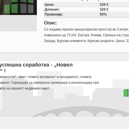
Цена:
320 €
Депозит:
320 €
Провизија:
50%
Опис:
Се издава празен канцелариски простор во Скопје
површина од 73 m2. Екстра: Клима, Греење на стру
Зграда, Кујнски елементи, Кујнски апарати. Цена: 
rshina od 73 m2. Ekstra: Klima, Greenje na struja, Lift, Nova Zgrada, Kujnski elementi, Ku
 успешна соработка - „Новел
 !
 potraga.
ижности“ - мост помеѓу купувачот и продавачот, помеѓу
авачот. Гаранција за ефикасна промоција и реализација при
жба на вашиот недвижен имот