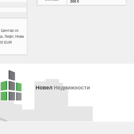
300 €
, Центар со
ја, Лифт, Нова
320 EUR
jnski aparati. Cena: 320 EUR
Новел
Недвижности