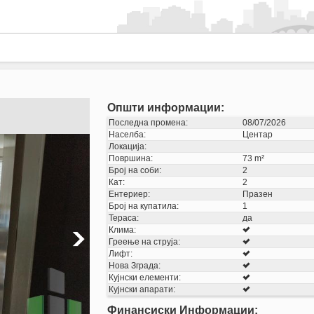
Општи информации:
Последна промена:
08/07/2026
Населба:
Центар
Локација:
Површина:
73 m²
Број на соби:
2
Кат:
2
Ентериер:
Празен
Број на купатила:
1
Тераса:
да
Клима:
Греење на струја:
Лифт:
Нова Зграда:
Кујнски елементи:
Кујнски апарати:
Финансиски Информации: