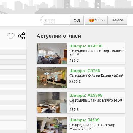
GO!
MK
Најава
Актуелни огласи
Шифра: A14938
Се издава Стан во Тафталиџе 1
72 m²
430 €
Шифра: C0756
Се издава Куќа во Козле 400 m²
2300 €
Шифра: A15969
Се издава Стан во Мичурин 50
m²
450 €
Шифра: J4539
Се продава Стан во Дебар
Маало 54 m²