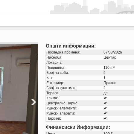
Општи информации:
Последна промена:
07/08/2026
Населба:
Центар
Локација:
Површина:
110 m²
Број на соби:
5
Кат:
1
Ентериер:
Празен
Број на купатила:
2
Тераса:
да
Клима:
Централно Парно:
Кујнски елементи:
Кујнски апарати:
Паркинг:
Финансиски Информации:
Цена:
800 €