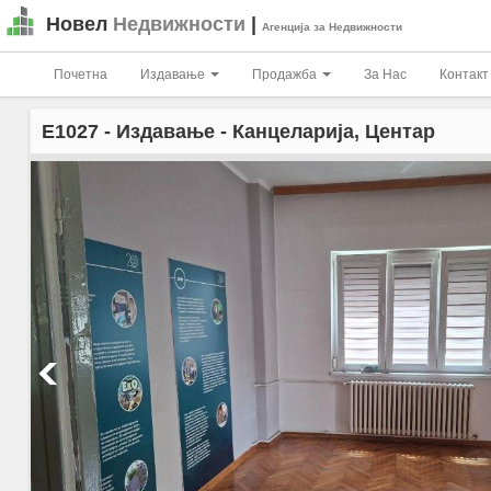
Новел
Недвижности
|
Агенција за Недвижности
Почетна
Издавање
Продажба
За Нас
Контакт
E1027
- Издавање - Канцеларија, Центар