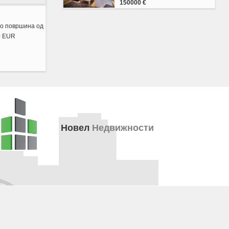
150000 €
со површина од
0 EUR
Новел
Недвижности