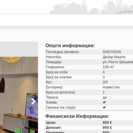
Општи информации:
Последна промена:
03/07/2026
Населба:
Дебар Маало
Локација:
ул. Ристо Шишко
Површина:
100 m²
Број на соби:
4
Број на спални:
3
Кат:
3/3
Ентериер:
Наместен
Број на купатила:
1
Тераса:
да
Клима:
Греење на струја:
Финансиски Информации:
Цена:
950 €
Депозит:
950 €
Провизија:
50%