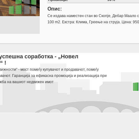
Опис:
Се издава наместен стан во Скопје, Дебар Маало 
100 m2. Екстра: Клима, Греење на струја. Цена: 95
 od 100 m2. Ekstra: Klima, Greenje na struja. Cena: 950 EUR
 успешна соработка - „Новел
 !
 potraga.
ижности“ - мост помеѓу купувачот и продавачот, помеѓу
авачот. Гаранција за ефикасна промоција и реализација при
жба на вашиот недвижен имот