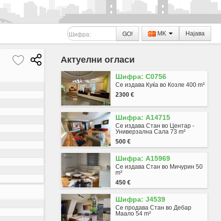
GO!
MK
Најава
Актуелни огласи
Шифра: C0756
Се издава Куќа во Козле 400 m²
2300 €
в
Шифра: A14715
Се издава Стан во Центар -
Универзална Сала 73 m²
500 €
Шифра: A15969
Се издава Стан во Мичурин 50
m²
450 €
Шифра: J4539
Се продава Стан во Дебар
Маало 54 m²