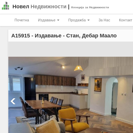
Новел
Недвижности
|
Агенција за Недвижности
Почетна
Издавање
Продажба
За Нас
Контакт
A15915
- Издавање - Стан, Дебар Маало