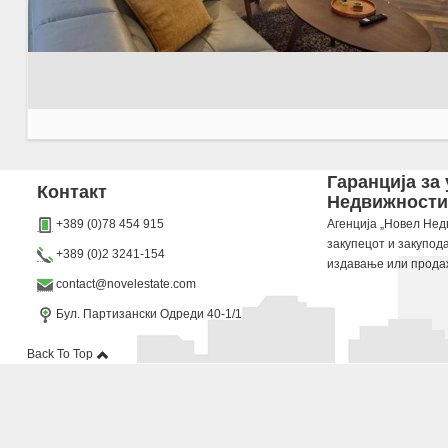
Agencija Novel Nedviznosti: Se izdava namesten stan vo Skopje, Debar Maalo so povrshina
Гаранција за
Контакт
Недвижности“
Dokolku barate stan, kuka, deloven prostor ova e vistinskoto mesto da ja zapocnete vasata
+389 (0)78 454 915
Агенција „Новел Недв
закупецот и закупод
+389 (0)2 3241-154
издавање или прода
contact@novelestate.com
Бул. Партизански Одреди 40-1/1
Back To Top