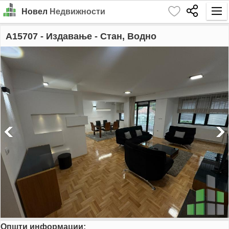
Новел
Недвижности
Почетна
A15707
- Издавање - Стан, Водно
Барај
Издавање
Продажба
За Нас
Контакт
Најава
MK
EN
Општи информации:
GO!