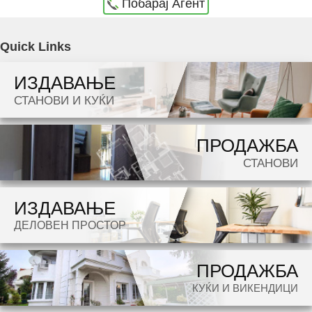
Побарај Агент
Agencija Novel Nedviznosti: Se izdava namesten stan vo Skopje, Vodno so povrshina od
Quick Links
135 m2. Ekstra: Klima, Centralno Parno, Nova Zgrada, Parking. Cena: 1100 EUR
ИЗДАВАЊЕ
Dokolku barate stan, kuka, deloven prostor ova e vistinskoto mesto da ja zapocnete vasata
СТАНОВИ И КУЌИ
potraga.
ПРОДАЖБА
СТАНОВИ
ИЗДАВАЊЕ
ДЕЛОВЕН ПРОСТОР
ПРОДАЖБА
КУЌИ И ВИКЕНДИЦИ