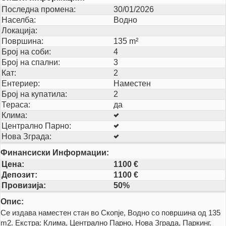
Последна промена:
30/01/2026
Населба:
Водно
Локација:
Површина:
135 m²
Број на соби:
4
Број на спални:
3
Кат:
2
Ентериер:
Наместен
Број на купатила:
2
Тераса:
да
Клима:
Централно Парно:
Нова Зграда:
Финансиски Информации:
Цена:
1100 €
Депозит:
1100 €
Провизија:
50%
Опис:
Се издава наместен стан во Скопје, Водно со површина од 135
m2. Екстра: Клима, Централно Парно, Нова Зграда, Паркинг.