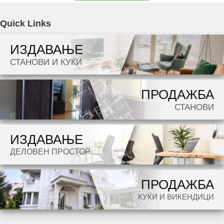
Agencija Novel Nedviznosti: Se izdava namesten stan vo Skopje, Centar so povrshina od
Quick Links
72 m2. Ekstra: Klima, Lift, Nova Zgrada. Cena: 480 EUR
ИЗДАВАЊЕ
Dokolku barate stan, kuka, deloven prostor ova e vistinskoto mesto da ja zapocnete vasata
СТАНОВИ И КУЌИ
potraga.
ПРОДАЖБА
СТАНОВИ
ИЗДАВАЊЕ
ДЕЛОВЕН ПРОСТОР
ПРОДАЖБА
КУЌИ И ВИКЕНДИЦИ