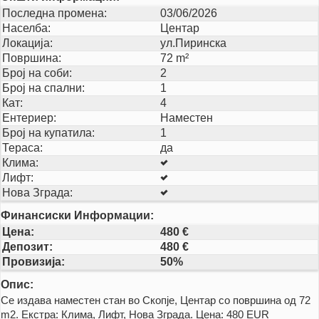
Последна промена:
03/06/2026
Населба:
Центар
Локација:
ул.Пиринска
Површина:
72 m²
Број на соби:
2
Број на спални:
1
Кат:
4
Ентериер:
Наместен
Број на купатила:
1
Тераса:
да
Клима:
Лифт:
Нова Зграда:
Финансиски Информации:
Цена:
480 €
Депозит:
480 €
Провизија:
50%
Опис:
Се издава наместен стан во Скопје, Центар со површина од 72
m2. Екстра: Клима, Лифт, Нова Зграда. Цена: 480 EUR