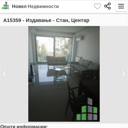
Новел
Недвижности
Почетна
A15359
- Издавање - Стан, Центар
Барај
Издавање
Продажба
За Нас
Контакт
Најава
MK
EN
Општи информации:
GO!