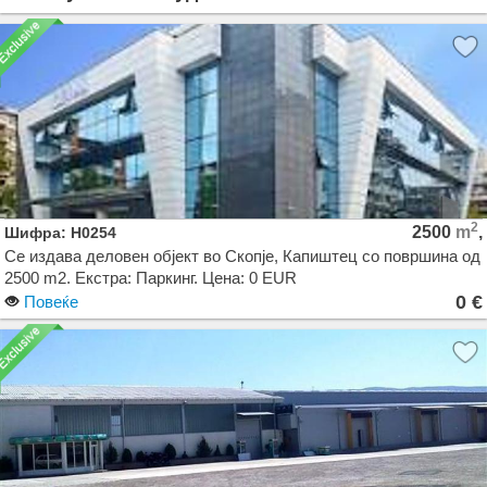
2
2500
m
,
Шифра: H0254
Се издава деловен објект во Скопје, Капиштец со површина од
2500 m2. Екстра: Паркинг. Цена: 0 EUR
0 €
Повеќе