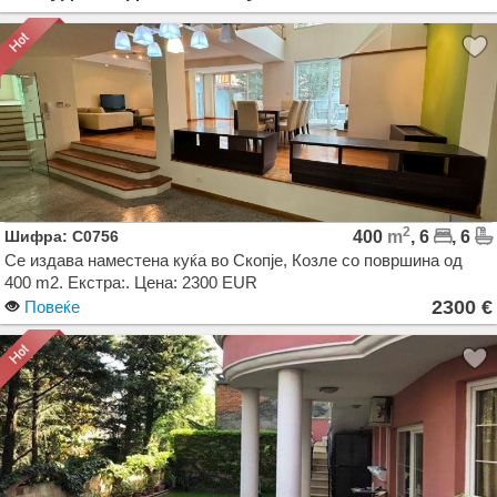
2
Шифра: C0756
400
m
, 6
, 6
Се издава наместена куќа во Скопје, Козле со површина од
400 m2. Екстра:. Цена: 2300 EUR
2300 €
Повеќе