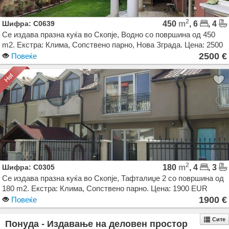
2
Шифра: C0639
450
m
, 6
, 4
Се издава празна куќа во Скопје, Водно со површина од 450
m2. Екстра: Клима, Сопствено парно, Нова Зграда. Цена: 2500
EUR
2500 €
Повеќе
2
Шифра: C0305
180
m
, 4
, 3
Се издава празна куќа во Скопје, Тафталиџе 2 со површина од
180 m2. Екстра: Клима, Сопствено парно. Цена: 1900 EUR
1900 €
Повеќе
Сите
Понуда - Издавање на деловен простор