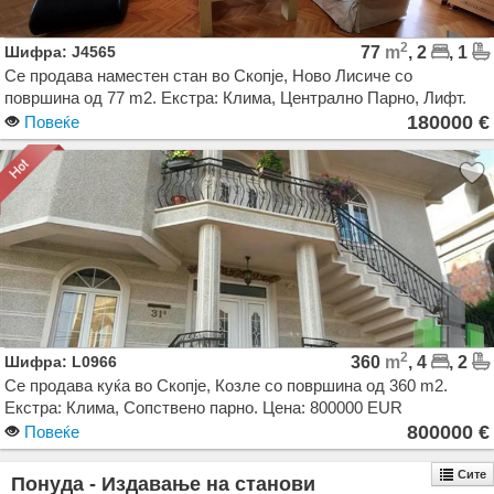
2
Шифра: J4565
77
m
, 2
, 1
Се продава наместен стан во Скопје, Ново Лисиче со
површина од 77 m2. Екстра: Клима, Централно Парно, Лифт.
Цена: 180000 EUR
180000 €
Повеќе
2
Шифра: L0966
360
m
, 4
, 2
Се продава куќа во Скопје, Козле со површина од 360 m2.
Екстра: Клима, Сопствено парно. Цена: 800000 EUR
800000 €
Повеќе
Сите
Понуда - Издавање на станови