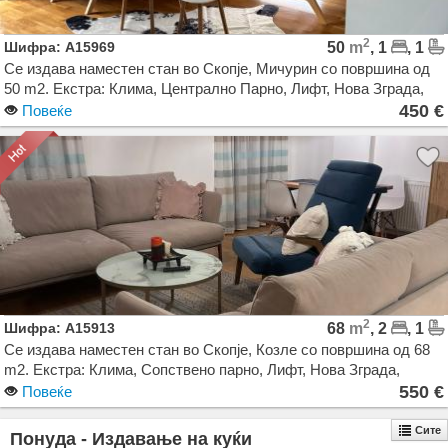
2
Шифра: A15969
50
m
, 1
, 1
Се издава наместен стан во Скопје, Мичурин со површина од
50 m2. Екстра: Клима, Централно Парно, Лифт, Нова Зграда,
Гаража. Цена: 450 EUR
450 €
Повеќе
2
Шифра: A15913
68
m
, 2
, 1
Се издава наместен стан во Скопје, Козле со површина од 68
m2. Екстра: Клима, Сопствено парно, Лифт, Нова Зграда,
Паркинг. Цена: 550 EUR
550 €
Повеќе
Сите
Понуда - Издавање на куќи