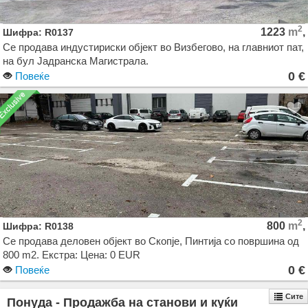
2
1223
m
,
Шифра: R0137
Се продава индустириски објект во Визбегово, на главниот пат,
на бул Јадранска Магистрала.
0 €
Повеќе
Објектот се состои од 516м2 деловен простор на приземје +
кат, и а 707м2, стовариште, односно 3 комори со големина
360м2 , 250 м2 и 180 м2 . Објектот е на целосно ограден плац
со вкупна површина од 3.505 м2.
2
800
m
,
Шифра: R0138
Се продава деловен објект во Скопје, Пинтија со површина од
800 m2. Екстра: Цена: 0 EUR
0 €
Повеќе
Сите
Понуда - Продажба на станови и куќи