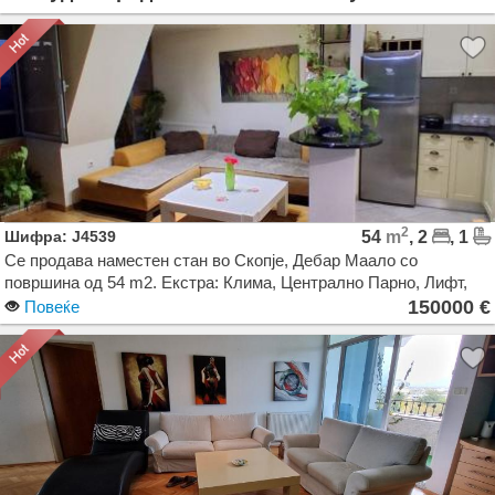
2
Шифра: J4539
54
m
, 2
, 1
Се продава наместен стан во Скопје, Дебар Маало со
површина од 54 m2. Екстра: Клима, Централно Парно, Лифт,
Нова Зграда. Цена: 150000 EUR
150000 €
Повеќе