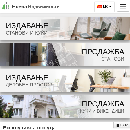
Новел
Недвижности
MK
Почетна
ИЗДАВАЊЕ
Барај
СТАНОВИ И КУЌИ
Издавање
ПРОДАЖБА
Продажба
СТАНОВИ
За Нас
ИЗДАВАЊЕ
Контакт
ДЕЛОВЕН ПРОСТОР
Најава
MK
ПРОДАЖБА
КУЌИ И ВИКЕНДИЦИ
EN
Сите
Ексклузивна понуда
GO!