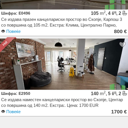
2
Шифра: E0496
105
m
, 4
, 2
Се издава празен канцелариски простор во Скопје, Карпош 3
со површина од 105 m2. Екстра: Клима, Централно Парно,
Лифт, Паркинг, Аларм, Гаража. Цена: 800 EUR
800 €
Повеќе
2
Шифра: E2950
140
m
, 5
, 2
Се издава наместен канцелариски простор во Скопје, Центар
со површина од 140 m2. Екстра:. Цена: 1700 EUR
1700 €
Повеќе
Agencija Novel Nedviznosti: Izdavanje i Prodazba na Stanovi, Kuki, Kat od kuka, Kancelarii,