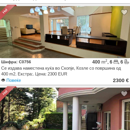
2
Шифра: C0756
400
m
, 6
, 6
Се издава наместена куќа во Скопје, Козле со површина од
400 m2. Екстра:. Цена: 2300 EUR
2300 €
Повеќе