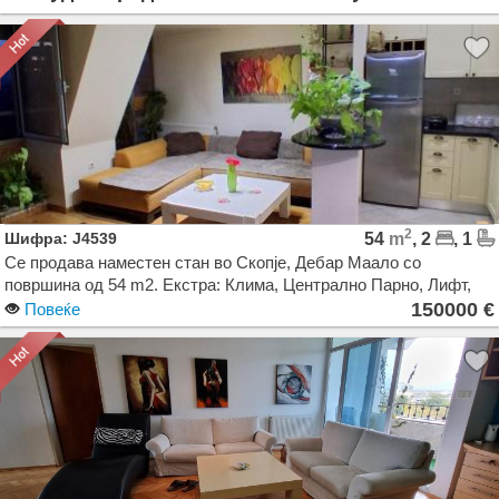
2
Шифра: J4539
54
m
, 2
, 1
Се продава наместен стан во Скопје, Дебар Маало со
површина од 54 m2. Екстра: Клима, Централно Парно, Лифт,
Нова Зграда. Цена: 150000 EUR
150000 €
Повеќе