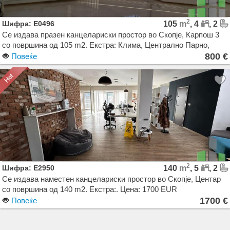
2
Шифра: E0496
105
m
, 4
, 2
Се издава празен канцелариски простор во Скопје, Карпош 3
со површина од 105 m2. Екстра: Клима, Централно Парно,
Лифт, Паркинг, Аларм, Гаража. Цена: 800 EUR
800 €
Повеќе
2
Шифра: E2950
140
m
, 5
, 2
Се издава наместен канцелариски простор во Скопје, Центар
со површина од 140 m2. Екстра:. Цена: 1700 EUR
1700 €
Повеќе
Agencija Novel Nedviznosti: Izdavanje i Prodazba na Stanovi, Kuki, Kat od kuka, Kancelarii,