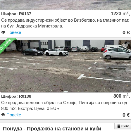
2
1223
m
,
Шифра: R0137
Се продава индустириски објект во Визбегово, на главниот пат,
на бул Јадранска Магистрала.
0 €
Повеќе
Објектот се состои од 516м2 деловен простор на приземје +
кат, и а 707м2, стовариште, односно 3 комори со големина
360м2 , 250 м2 и 180 м2 . Објектот е на целосно ограден плац
со вкупна површина од 3.505 м2.
2
800
m
,
Шифра: R0138
Се продава деловен објект во Скопје, Пинтија со површина од
800 m2. Екстра: Цена: 0 EUR
0 €
Повеќе
Сите
Понуда - Продажба на станови и куќи