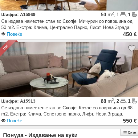
2
Шифра: A15969
50
m
, 1
, 1
Се издава наместен стан во Скопје, Мичурин со површина од
50 m2. Екстра: Клима, Централно Парно, Лифт, Нова Зграда,
Гаража. Цена: 450 EUR
450 €
Повеќе
2
Шифра: A15913
68
m
, 2
, 1
Се издава наместен стан во Скопје, Козле со површина од 68
m2. Екстра: Клима, Сопствено парно, Лифт, Нова Зграда,
Паркинг. Цена: 550 EUR
550 €
Повеќе
Сите
Понуда - Издавање на куќи