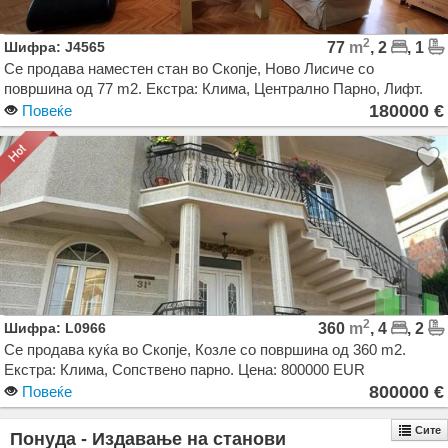
2
Шифра: J4565
77
m
, 2
, 1
Се продава наместен стан во Скопје, Ново Лисиче со
површина од 77 m2. Екстра: Клима, Централно Парно, Лифт.
Цена: 180000 EUR
180000 €
Повеќе
2
Шифра: L0966
360
m
, 4
, 2
Се продава куќа во Скопје, Козле со површина од 360 m2.
Екстра: Клима, Сопствено парно. Цена: 800000 EUR
800000 €
Повеќе
Сите
Понуда - Издавање на станови