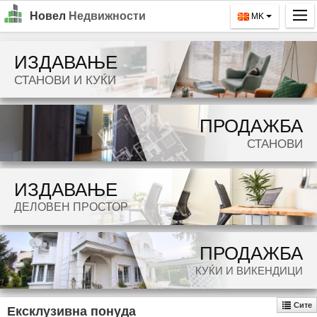
Новел
Недвижности
MK
Почетна
ИЗДАВАЊЕ
Барај
СТАНОВИ И КУЌИ
Издавање
ПРОДАЖБА
Продажба
СТАНОВИ
За Нас
ИЗДАВАЊЕ
Контакт
ДЕЛОВЕН ПРОСТОР
Најава
MK
ПРОДАЖБА
КУЌИ И ВИКЕНДИЦИ
EN
Сите
Ексклузивна понуда
GO!