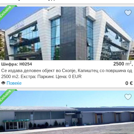
2
2500
m
,
Шифра: H0254
Се издава деловен објект во Скопје, Капиштец со површина од
2500 m2. Екстра: Паркинг. Цена: 0 EUR
0 €
Повеќе