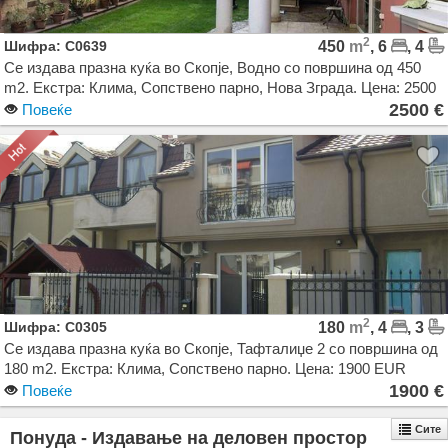
2
Шифра: C0639
450
m
, 6
, 4
Се издава празна куќа во Скопје, Водно со површина од 450
m2. Екстра: Клима, Сопствено парно, Нова Зграда. Цена: 2500
EUR
2500 €
Повеќе
2
Шифра: C0305
180
m
, 4
, 3
Се издава празна куќа во Скопје, Тафталиџе 2 со површина од
180 m2. Екстра: Клима, Сопствено парно. Цена: 1900 EUR
1900 €
Повеќе
Сите
Понуда - Издавање на деловен простор