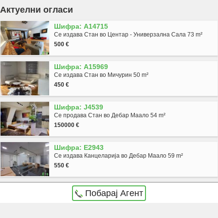
Актуелни огласи
Шифра: A14715
Се издава Стан во Центар - Универзална Сала 73 m²
500 €
Шифра: A15969
Се издава Стан во Мичурин 50 m²
450 €
Шифра: J4539
Се продава Стан во Дебар Маало 54 m²
150000 €
Шифра: E2943
Се издава Канцеларија во Дебар Маало 59 m²
550 €
Побарај Агент
Agencija Novel Nedviznosti: Se prodava zemjishte/plac vo Skopje, Crniche so povrshina od