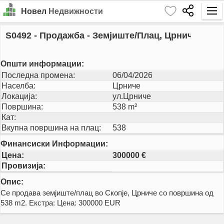
Новел
Недвижности
Почетна
S0492
- Продажба - Земјиште/Плац, Црниче
Барај
Општи информации:
Издавање
Последна промена:
06/04/2026
Населба:
Црниче
Продажба
Локација:
ул.Црниче
Површина:
538 m²
За Нас
Кат:
Вкупна површина на плац:
538
Контакт
Финансиски Информации:
Најава
Цена:
300000 €
Провизија:
MK
Опис:
Се продава земјиште/плац во Скопје, Црниче со површина од
EN
538 m2. Екстра: Цена: 300000 EUR
GO!