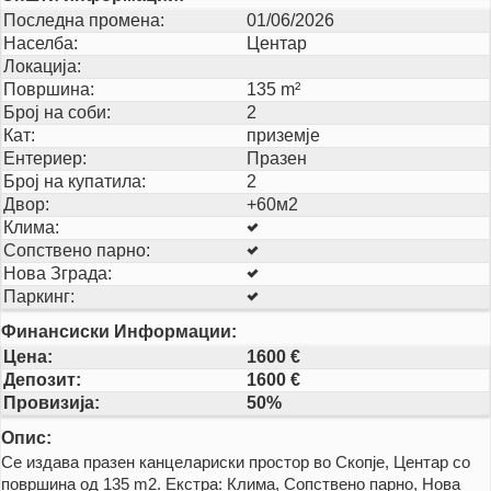
Последна промена:
01/06/2026
Населба:
Центар
Локација:
Површина:
135 m²
Број на соби:
2
Кат:
приземје
Ентериер:
Празен
Број на купатила:
2
Двор:
+60м2
Клима:
Сопствено парно:
Нова Зграда:
Паркинг:
Финансиски Информации:
Цена:
1600 €
Депозит:
1600 €
Провизија:
50%
Опис:
Се издава празен канцелариски простор во Скопје, Центар со
површина од 135 m2. Екстра: Клима, Сопствено парно, Нова