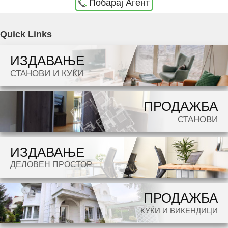
Побарај Агент
Agencija Novel Nedviznosti: Se izdava prazen kancelariski prostor vo Skopje, Centar so
Quick Links
povrshina od 135 m2. Ekstra: Klima, Sopstveno parno, Nova Zgrada, Parking. Cena: 1600
ИЗДАВАЊЕ
EUR
СТАНОВИ И КУЌИ
Dokolku barate stan, kuka, deloven prostor ova e vistinskoto mesto da ja zapocnete vasata
ПРОДАЖБА
potraga.
СТАНОВИ
ИЗДАВАЊЕ
ДЕЛОВЕН ПРОСТОР
ПРОДАЖБА
КУЌИ И ВИКЕНДИЦИ