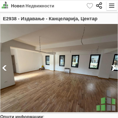
Новел
Недвижности
Почетна
E2938
- Издавање - Канцеларија, Центар
Барај
Издавање
Продажба
За Нас
Контакт
Најава
MK
EN
Општи информации:
GO!